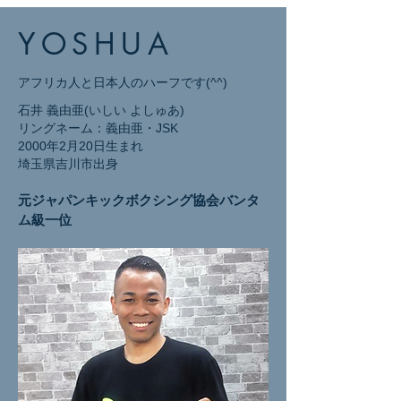
YOSHUA
アフリカ人と日本人のハーフです(^^)
石井 義由亜(いしい よしゅあ)
リングネーム：義由亜・JSK
2000年2月20日生まれ
埼玉県吉川市出身
元ジャパンキックボクシング協会バンタ
ム級一位