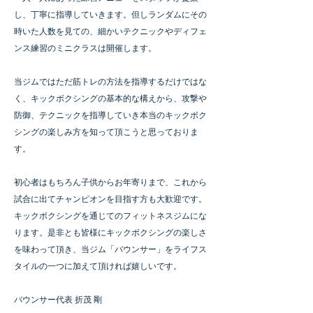
し、丁寧に指導していきます。但しランダムにその
時いた人数を見ての、細かいテクニックや
ディフェ
ンス練習のミニクラスは開催します。
当ジムではただ筋トレの方法を指導するだけで
はな
く、キックボクシングの基本的な構えから、攻撃や
防御、テクニックを指導していき本当
のキックボク
シングの楽しみ方を知って頂こうと思っておりま
す。
初心者はもちろん子供から
お年寄りまで、これから
試合に出てチャンピオンを目指す方も大歓迎です。
キックボクシング
を通じてのフィットネスジムにな
ります。是非とも皆様にキックボクシングの楽しさ
を味わっ
て頂き、当ジム「バウンサー」をライフス
タイルの一つに加えて頂ければ嬉しいです。
バウンサー代表 折茂 剛