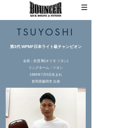
TSUYOSHI
第3代 WPMF日本ライト級チャンピオン
会長：折茂 剛(オリモ ツヨシ)
リングネーム：
ツヨシ
1986年7月5日生まれ
群馬県藤岡市 出身